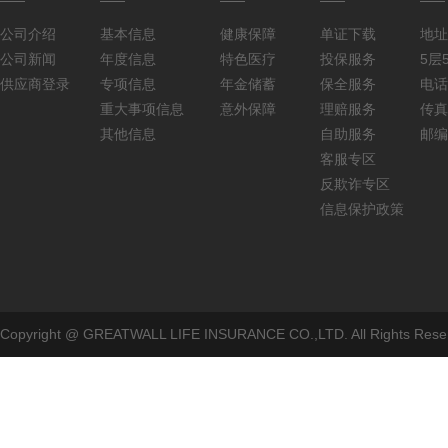
公司介绍
基本信息
健康保障
单证下载
地址
公司新闻
年度信息
特色医疗
投保服务
5层5
供应商登录
专项信息
年金储蓄
保全服务
电话：
重大事项信息
意外保障
理赔服务
传真：
其他信息
自助服务
邮编
客服专区
反欺诈专区
信息保护政策
Copyright @ GREATWALL LIFE INSURANCE CO.,LTD. All Rig