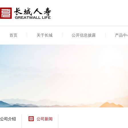
首页
关于长城
公开信息披露
产品中
公司介绍
基本信息
公司新闻
年度信息
供应商登录
专项信息
公司简介
公司概况
公司新闻
年度信息披露报告
供应商登录/注册
关联交易
股东介绍
公司治理概要
媒体报道
年度社会责任信息
股东股权
董事长致辞
产品基本信息
公司公告
偿付能力
企业文化
产品公告
7·8全国保险公众宣传
资金运用
荣誉与奖项
日
新型产品
保险宣传片
个人短期健康保险
大事记
意外险业务经营情况
分支机构
分红险产品红利实现
风险管理
红利和生存金累积利
公司介绍
公司新闻
保单贷款利率
其他计算利率