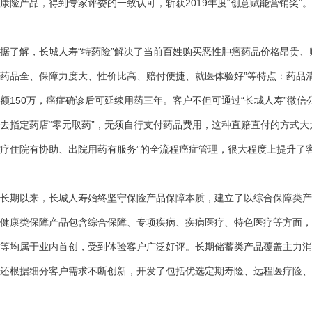
康险产品，得到专家评委的一致认可，斩获2019年度“创意赋能营销奖”。
据了解，长城人寿“特药险”解决了当前百姓购买恶性肿瘤药品价格昂贵
药品全、保障力度大、性价比高、赔付便捷、就医体验好”等特点：
药品
额150万，癌症确诊后可延续用药三年。客户不但可通过“长城人寿”微
去指定药店“零元取药”，无须自行支付药品费用，这种直赔直付的方式大
疗住院有协助、出院用药有服务”的全流程癌症管理，很大程度上提升了
长期以来，长城人寿始终坚守保险产品保障本质，建立了以综合保障类产
健康类保障产品包含综合保障、专项疾病、疾病医疗、特色医疗等方面，
等均属于业内首创，受到体验客户广泛好评。长期储蓄类产品覆盖主力消
还根据细分客户需求不断创新，开发了包括优选定期寿险、远程医疗险、