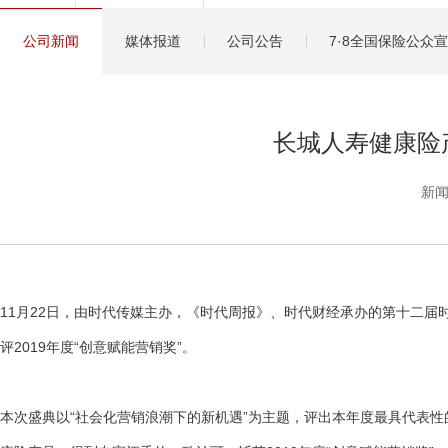
健康管理服务
公司新闻
媒体报道
公司公告
7·8全国保险公众
分红保险盈余计算方
长城人寿健康险产
新闻
11月22日，由时代传媒主办，《时代周报》、时代财经承办的第十二届
评2019年度“创意赋能营销奖”。
本次盛典以“社会化营销浪潮下的新机遇”为主题，评出本年度最具代表性