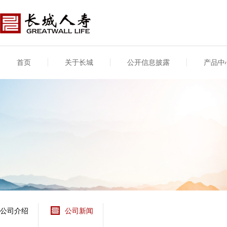
首页
关于长城
公开信息披露
产品中
公司介绍
基本信息
公司新闻
年度信息
供应商登录
专项信息
公司简介
公司概况
公司新闻
年度信息披露报告
供应商登录/注册
关联交易
股东介绍
公司治理概要
媒体报道
年度社会责任信息
股东股权
董事长致辞
产品基本信息
公司公告
偿付能力
企业文化
产品公告
7·8全国保险公众宣传
资金运用
荣誉与奖项
日
新型产品
保险宣传片
个人短期健康保险
大事记
意外险业务经营情况
分支机构
分红险产品红利实现
风险管理
红利和生存金累积利
公司介绍
公司新闻
保单贷款利率
其他计算利率