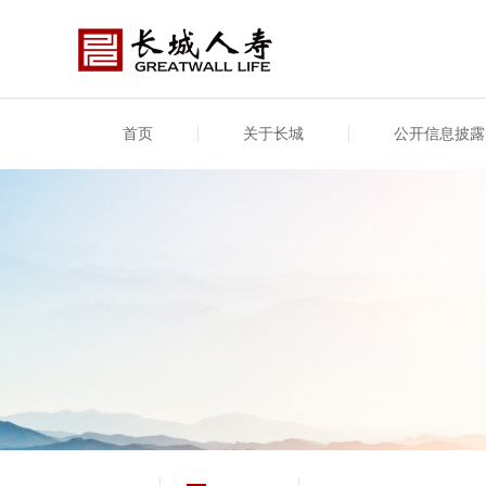
首页
关于长城
公开信息披露
公司介绍
基本信息
公司新闻
年度信息
供应
专项
公司简介
公司概况
公司新闻
年度信息披露报告
供应
关联
股东介绍
公司治理概要
媒体报道
年度社会责任信息
股东
董事长致辞
产品基本信息
公司公告
偿付
企业文化
产品公告
7·8全国保险公众宣传日
资金
荣誉与奖项
新型
保险宣传片
个人
大事记
意外
分支机构
分红
风险管理
红利
保单
其他