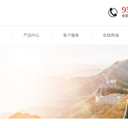
9
全
产品中心
客户服务
在线商城
商登录
信息
重大事项信息
互联网保险信息
商登录/注册
交易
重大事项
公司基本信息
股权
合作机构
能力
互联网产品信息
运用
保全和理赔
产品
客户服务及消费者投诉
短期健康保险
经营变化情况
险业务经营情况
其他信息
险产品红利实现率
和生存金累积利率
贷款利率
计算利率