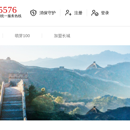
5576
消保守护
注册
登录
国统一服务热线
萌芽100
加盟长城
电销融合信息
其他信息
电销渠道信息
业务概况
产品信息
招标信息
分支机构