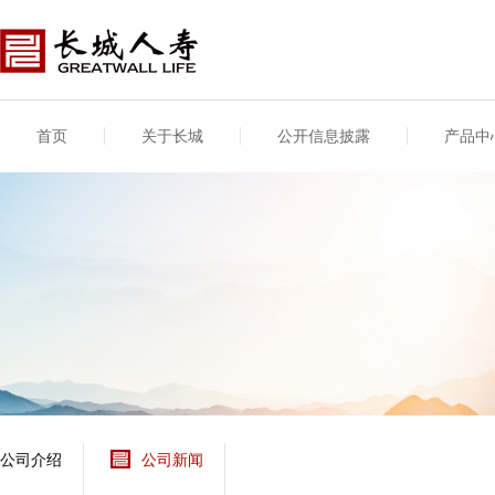
首页
关于长城
公开信息披露
产品中
公司介绍
基本信息
公司新闻
年度信息
供应商登录
专项信息
公司简介
公司概况
公司新闻
年度信息披露报告
供应商登录/注册
关联交易
股东介绍
公司治理概要
媒体报道
年度社会责任信息
股东股权
董事长致辞
产品基本信息
公司公告
偿付能力
企业文化
产品公告
7·8全国保险公众宣传
资金运用
荣誉与奖项
日
新型产品
保险宣传片
个人短期健康保险
大事记
意外险业务经营情况
分支机构
分红险产品红利实现
风险管理
红利和生存金累积利
公司介绍
公司新闻
保单贷款利率
其他计算利率