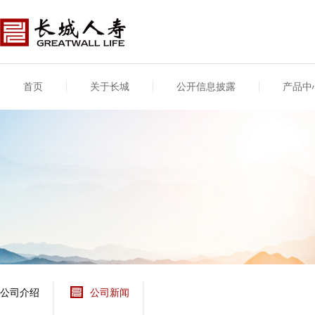
首页
关于长城
公开信息披露
产品中
公司介绍
基本信息
公司新闻
年度信息
供应商登录
专项信息
公司简介
公司概况
公司新闻
年度信息披露报告
供应商登录/注册
关联交易
股东介绍
公司治理概要
媒体报道
年度社会责任信息
股东股权
董事长致辞
产品基本信息
公司公告
偿付能力
企业文化
产品公告
7·8全国保险公众宣传
资金运用
荣誉与奖项
日
新型产品
保险宣传片
个人短期健康保险
大事记
意外险业务经营情况
分支机构
分红险产品红利实现
风险管理
红利和生存金累积利
公司介绍
公司新闻
保单贷款利率
其他计算利率