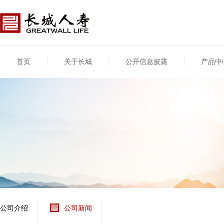
首页
关于长城
公开信息披露
产品中
公司介绍
基本信息
公司新闻
年度信息
供应商登录
专项信息
公司简介
公司概况
公司新闻
年度信息披露报告
供应商登录/注册
关联交易
股东介绍
公司治理概要
媒体报道
年度社会责任信息
股东股权
董事长致辞
产品基本信息
公司公告
偿付能力
企业文化
产品公告
7·8全国保险公众宣传
资金运用
荣誉与奖项
日
新型产品
保险宣传片
个人短期健康保险
大事记
意外险业务经营情况
分支机构
分红险产品红利实现
风险管理
红利和生存金累积利
公司介绍
公司新闻
保单贷款利率
其他计算利率