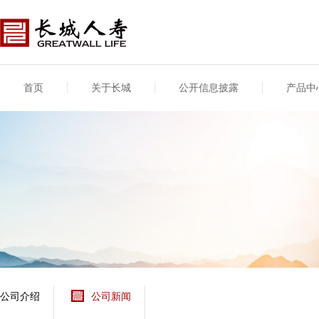
首页
关于长城
公开信息披露
产品中
公司介绍
基本信息
公司新闻
年度信息
供应商登录
专项信息
公司简介
公司概况
公司新闻
年度信息披露报告
供应商登录/注册
关联交易
股东介绍
公司治理概要
媒体报道
年度社会责任信息
股东股权
董事长致辞
产品基本信息
公司公告
偿付能力
企业文化
产品公告
7·8全国保险公众宣传
资金运用
荣誉与奖项
日
新型产品
保险宣传片
个人短期健康保险
大事记
意外险业务经营情况
分支机构
分红险产品红利实现
风险管理
红利和生存金累积利
公司介绍
公司新闻
保单贷款利率
其他计算利率