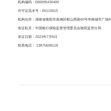
机构编码：
000095430400
许可证流水号：
00115815
机构住所：湖南省衡阳市蒸湘区船山西路
60
号华南城市广场
9
发证机关：中国银行保险监督管理委员会衡阳监管分局
发证日期：
2023
年
7
月
6
日
联系电话：
13875608118