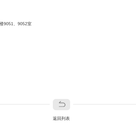
楼
9051
、
9052
室
返回列表