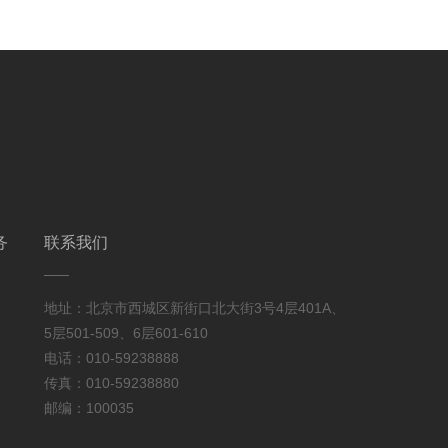
务
联系我们
地址：北京市西城区新街口北大街3号4层401A、
5层501-509、6层601-610
电话：010-59238888
传真：010-59238880
邮编：100035