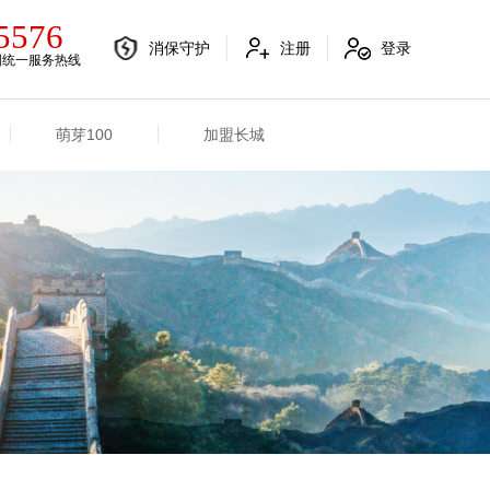
5576
消保守护
注册
登录
国统一服务热线
萌芽100
加盟长城
电销融合信息
其他信息
电销渠道信息
业务概况
产品信息
招标信息
分支机构