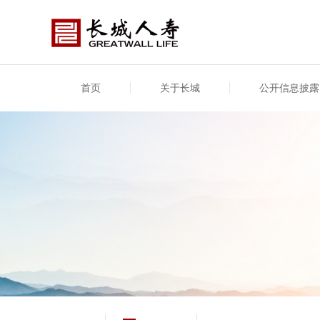
首页
关于长城
公开信息披露
公司介绍
基本信息
公司新闻
年度信息
供应
专项
公司简介
公司概况
公司新闻
年度信息披露报告
供应
关联
股东介绍
公司治理概要
媒体报道
年度社会责任信息
股东
董事长致辞
产品基本信息
公司公告
偿付
企业文化
产品公告
7·8全国保险公众宣传日
资金
荣誉与奖项
新型
保险宣传片
个人
大事记
意外
分支机构
分红
风险管理
红利
保单
其他