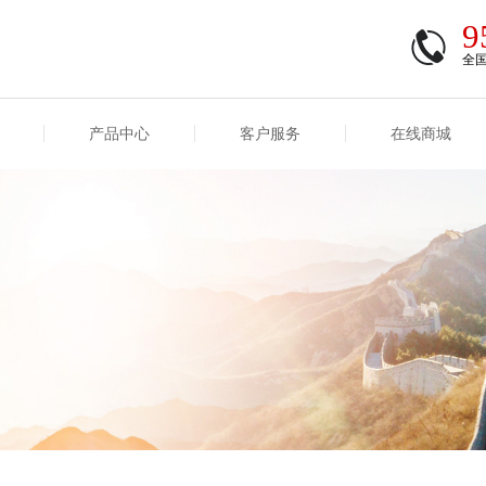
9
全
产品中心
客户服务
在线商城
商登录
信息
重大事项信息
互联网保险信息
商登录/注册
交易
重大事项
公司基本信息
股权
合作机构
能力
互联网产品信息
运用
保全和理赔
产品
客户服务及消费者投诉
短期健康保险
经营变化情况
险业务经营情况
其他信息
险产品红利实现率
和生存金累积利率
贷款利率
计算利率