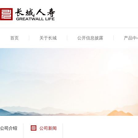
首页
关于长城
公开信息披露
产品中
公司介绍
基本信息
公司新闻
年度信息
供应商登录
专项信息
公司简介
公司概况
公司新闻
年度信息披露报告
供应商登录/注册
关联交易
股东介绍
公司治理概要
媒体报道
年度社会责任信息
股东股权
董事长致辞
产品基本信息
公司公告
偿付能力
企业文化
产品公告
7·8全国保险公众宣传
资金运用
荣誉与奖项
日
新型产品
保险宣传片
个人短期健康保险
大事记
意外险业务经营情况
分支机构
分红险产品红利实现
风险管理
红利和生存金累积利
公司介绍
公司新闻
保单贷款利率
其他计算利率