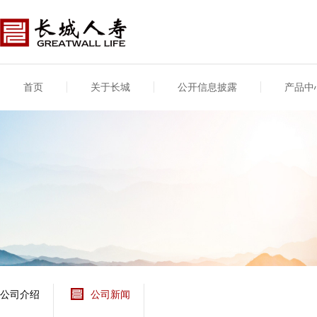
首页
关于长城
公开信息披露
产品中
公司介绍
基本信息
公司新闻
年度信息
供应商登录
专项信息
公司简介
公司概况
公司新闻
年度信息披露报告
供应商登录/注册
关联交易
股东介绍
公司治理概要
媒体报道
年度社会责任信息
股东股权
董事长致辞
产品基本信息
公司公告
偿付能力
企业文化
产品公告
7·8全国保险公众宣传
资金运用
荣誉与奖项
日
新型产品
保险宣传片
个人短期健康保险
大事记
意外险业务经营情况
分支机构
分红险产品红利实现
风险管理
红利和生存金累积利
公司介绍
公司新闻
保单贷款利率
其他计算利率