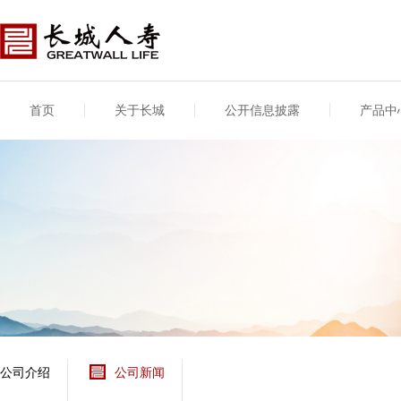
首页
关于长城
公开信息披露
产品中
公司介绍
基本信息
公司新闻
年度信息
供应商登录
专项信息
公司简介
公司概况
公司新闻
年度信息披露报告
供应商登录/注册
关联交易
股东介绍
公司治理概要
媒体报道
年度社会责任信息
股东股权
董事长致辞
产品基本信息
公司公告
偿付能力
企业文化
产品公告
7·8全国保险公众宣传
资金运用
荣誉与奖项
日
新型产品
保险宣传片
个人短期健康保险
大事记
意外险业务经营情况
分支机构
分红险产品红利实现
风险管理
红利和生存金累积利
公司介绍
公司新闻
保单贷款利率
其他计算利率