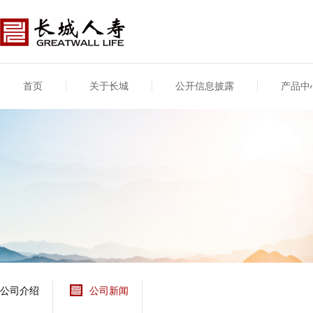
首页
关于长城
公开信息披露
产品中
公司介绍
基本信息
公司新闻
年度信息
供应商登录
专项信息
公司简介
公司概况
公司新闻
年度信息披露报告
供应商登录/注册
关联交易
股东介绍
公司治理概要
媒体报道
年度社会责任信息
股东股权
董事长致辞
产品基本信息
公司公告
偿付能力
企业文化
产品公告
7·8全国保险公众宣传
资金运用
荣誉与奖项
日
新型产品
保险宣传片
个人短期健康保险
大事记
意外险业务经营情况
分支机构
分红险产品红利实现
风险管理
红利和生存金累积利
公司介绍
公司新闻
保单贷款利率
其他计算利率