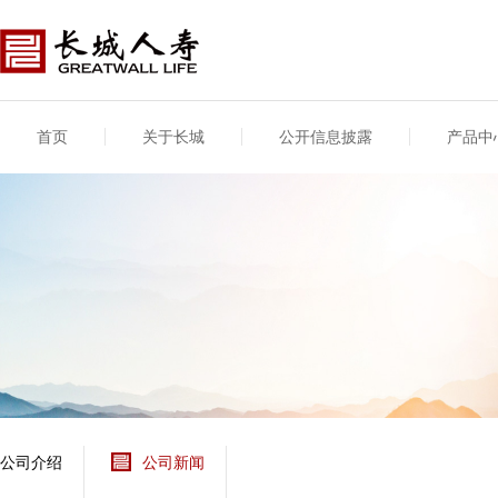
首页
关于长城
公开信息披露
产品中
公司介绍
基本信息
公司新闻
年度信息
供应商登录
专项信息
公司简介
公司概况
公司新闻
年度信息披露报告
供应商登录/注册
关联交易
股东介绍
公司治理概要
媒体报道
年度社会责任信息
股东股权
董事长致辞
产品基本信息
公司公告
偿付能力
企业文化
产品公告
7·8全国保险公众宣传
资金运用
荣誉与奖项
日
新型产品
保险宣传片
个人短期健康保险
大事记
意外险业务经营情况
分支机构
分红险产品红利实现
风险管理
红利和生存金累积利
公司介绍
公司新闻
保单贷款利率
其他计算利率