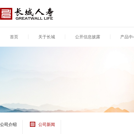
首页
关于长城
公开信息披露
产品中
公司介绍
基本信息
公司新闻
年度信息
供应商登录
专项信息
公司简介
公司概况
公司新闻
年度信息披露报告
供应商登录/注册
关联交易
股东介绍
公司治理概要
媒体报道
年度社会责任信息
股东股权
董事长致辞
产品基本信息
公司公告
偿付能力
企业文化
产品公告
7·8全国保险公众宣传
资金运用
荣誉与奖项
日
新型产品
保险宣传片
个人短期健康保险
大事记
意外险业务经营情况
分支机构
分红险产品红利实现
风险管理
红利和生存金累积利
公司介绍
公司新闻
保单贷款利率
其他计算利率