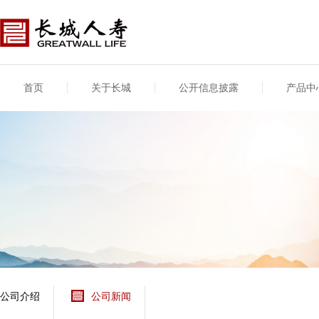
首页
关于长城
公开信息披露
产品中
公司介绍
基本信息
公司新闻
年度信息
供应商登录
专项信息
公司简介
公司概况
公司新闻
年度信息披露报告
供应商登录/注册
关联交易
股东介绍
公司治理概要
媒体报道
年度社会责任信息
股东股权
董事长致辞
产品基本信息
公司公告
偿付能力
企业文化
产品公告
7·8全国保险公众宣传
资金运用
荣誉与奖项
日
新型产品
保险宣传片
个人短期健康保险
大事记
意外险业务经营情况
分支机构
分红险产品红利实现
风险管理
红利和生存金累积利
公司介绍
公司新闻
保单贷款利率
其他计算利率