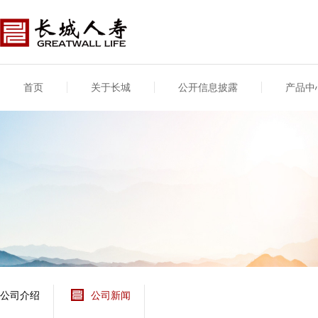
首页
关于长城
公开信息披露
产品中
公司介绍
基本信息
公司新闻
年度信息
供应商登录
专项信息
公司简介
公司概况
公司新闻
年度信息披露报告
供应商登录/注册
关联交易
股东介绍
公司治理概要
媒体报道
年度社会责任信息
股东股权
董事长致辞
产品基本信息
公司公告
偿付能力
企业文化
产品公告
7·8全国保险公众宣传
资金运用
荣誉与奖项
日
新型产品
保险宣传片
个人短期健康保险
大事记
意外险业务经营情况
分支机构
分红险产品红利实现
风险管理
红利和生存金累积利
公司介绍
公司新闻
保单贷款利率
其他计算利率