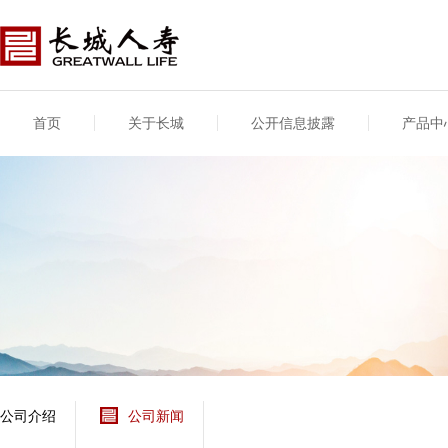
首页
关于长城
公开信息披露
产品中
公司介绍
基本信息
公司新闻
年度信息
供应商登录
专项信息
公司简介
公司概况
公司新闻
年度信息披露报告
供应商登录/注册
关联交易
股东介绍
公司治理概要
媒体报道
年度社会责任信息
股东股权
董事长致辞
产品基本信息
公司公告
偿付能力
企业文化
产品公告
7·8全国保险公众宣传
资金运用
荣誉与奖项
日
新型产品
保险宣传片
个人短期健康保险
大事记
意外险业务经营情况
分支机构
分红险产品红利实现
风险管理
红利和生存金累积利
公司介绍
公司新闻
保单贷款利率
其他计算利率