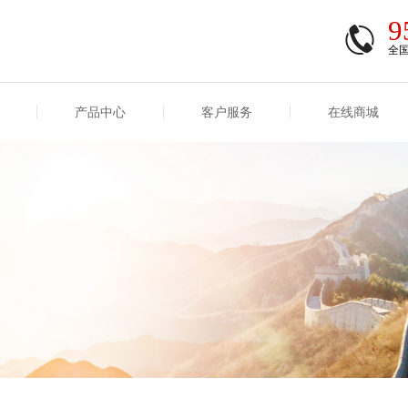
9
全
产品中心
客户服务
在线商城
商登录
信息
重大事项信息
互联网保险信息
商登录/注册
交易
重大事项
公司基本信息
股权
合作机构
能力
互联网产品信息
运用
保全和理赔
产品
客户服务及消费者投诉
短期健康保险
经营变化情况
险业务经营情况
其他信息
险产品红利实现率
和生存金累积利率
贷款利率
计算利率