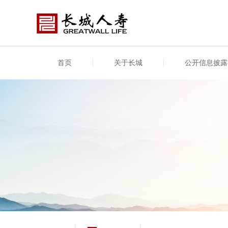
首页
关于长城
公开信息披露
公司介绍
基本信息
公司新闻
年度信息
供应
专项
公司简介
公司概况
公司新闻
年度信息披露报告
供应
关联
股东介绍
公司治理概要
媒体报道
年度社会责任信息
股东
董事长致辞
产品基本信息
公司公告
偿付
企业文化
产品公告
7·8全国保险公众宣传日
资金
荣誉与奖项
新型
保险宣传片
个人
大事记
意外
分支机构
分红
风险管理
红利
保单
其他