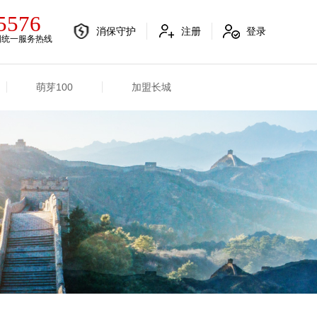
5576
消保守护
注册
登录
国统一服务热线
萌芽100
加盟长城
电销融合信息
其他信息
电销渠道信息
业务概况
产品信息
招标信息
分支机构