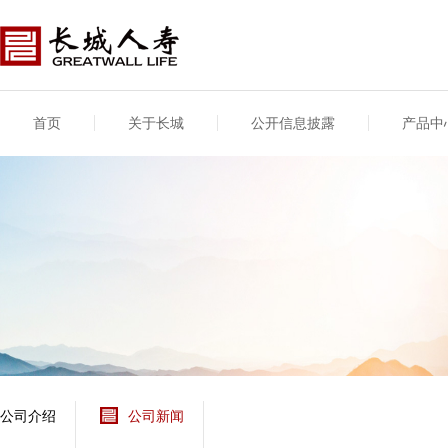
首页
关于长城
公开信息披露
产品中
公司介绍
基本信息
公司新闻
年度信息
供应商登录
专项信息
公司简介
公司概况
公司新闻
年度信息披露报告
供应商登录/注册
关联交易
股东介绍
公司治理概要
媒体报道
年度社会责任信息
股东股权
董事长致辞
产品基本信息
公司公告
偿付能力
企业文化
产品公告
7·8全国保险公众宣传
资金运用
荣誉与奖项
日
新型产品
保险宣传片
个人短期健康保险
大事记
意外险业务经营情况
分支机构
分红险产品红利实现
风险管理
红利和生存金累积利
公司介绍
公司新闻
保单贷款利率
其他计算利率