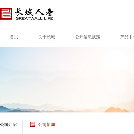
首页
关于长城
公开信息披露
产品中
公司介绍
基本信息
公司新闻
年度信息
供应商登录
专项信息
公司简介
公司概况
公司新闻
年度信息披露报告
供应商登录/注册
关联交易
股东介绍
公司治理概要
媒体报道
年度社会责任信息
股东股权
董事长致辞
产品基本信息
公司公告
偿付能力
企业文化
产品公告
7·8全国保险公众宣传
资金运用
荣誉与奖项
日
新型产品
保险宣传片
个人短期健康保险
大事记
意外险业务经营情况
分支机构
分红险产品红利实现
风险管理
红利和生存金累积利
公司介绍
公司新闻
保单贷款利率
其他计算利率