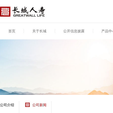
首页
关于长城
公开信息披露
产品中
公司介绍
基本信息
公司新闻
年度信息
供应商登录
专项信息
公司简介
公司概况
公司新闻
年度信息披露报告
供应商登录/注册
关联交易
股东介绍
公司治理概要
媒体报道
年度社会责任信息
股东股权
董事长致辞
产品基本信息
公司公告
偿付能力
企业文化
产品公告
7·8全国保险公众宣传
资金运用
荣誉与奖项
日
新型产品
保险宣传片
个人短期健康保险
大事记
意外险业务经营情况
分支机构
分红险产品红利实现
风险管理
红利和生存金累积利
公司介绍
公司新闻
保单贷款利率
其他计算利率