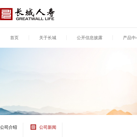
首页
关于长城
公开信息披露
产品中
公司介绍
基本信息
公司新闻
年度信息
供应商登录
专项信息
公司简介
公司概况
公司新闻
年度信息披露报告
供应商登录/注册
关联交易
股东介绍
公司治理概要
媒体报道
年度社会责任信息
股东股权
董事长致辞
产品基本信息
公司公告
偿付能力
企业文化
产品公告
7·8全国保险公众宣传
资金运用
荣誉与奖项
日
新型产品
保险宣传片
个人短期健康保险
大事记
意外险业务经营情况
分支机构
分红险产品红利实现
风险管理
红利和生存金累积利
公司介绍
公司新闻
保单贷款利率
其他计算利率