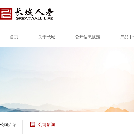
首页
关于长城
公开信息披露
产品中
公司介绍
基本信息
公司新闻
年度信息
供应商登录
专项信息
公司简介
公司概况
公司新闻
年度信息披露报告
供应商登录/注册
关联交易
股东介绍
公司治理概要
媒体报道
年度社会责任信息
股东股权
董事长致辞
产品基本信息
公司公告
偿付能力
企业文化
产品公告
7·8全国保险公众宣传
资金运用
荣誉与奖项
日
新型产品
保险宣传片
个人短期健康保险
大事记
意外险业务经营情况
分支机构
分红险产品红利实现
风险管理
红利和生存金累积利
公司介绍
公司新闻
保单贷款利率
其他计算利率