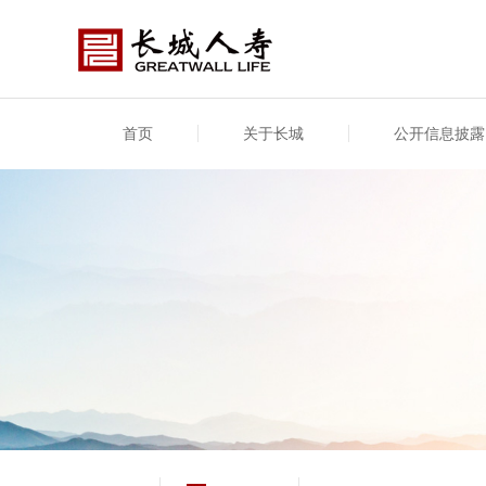
首页
关于长城
公开信息披露
公司介绍
基本信息
公司新闻
年度信息
供应
专项
公司简介
公司概况
公司新闻
年度信息披露报告
供应
关联
股东介绍
公司治理概要
媒体报道
年度社会责任信息
股东
董事长致辞
产品基本信息
公司公告
偿付
企业文化
产品公告
7·8全国保险公众宣传日
资金
荣誉与奖项
新型
保险宣传片
个人
大事记
意外
分支机构
分红
风险管理
红利
保单
其他