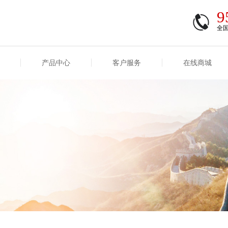
9
全
产品中心
客户服务
在线商城
商登录
信息
重大事项信息
互联网保险信息
商登录/注册
交易
重大事项
公司基本信息
股权
合作机构
能力
互联网产品信息
运用
保全和理赔
产品
客户服务及消费者投诉
短期健康保险
经营变化情况
险业务经营情况
其他信息
险产品红利实现率
和生存金累积利率
贷款利率
计算利率