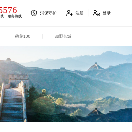
5576
消保守护
注册
登录
国统一服务热线
萌芽100
加盟长城
电销融合信息
其他信息
电销渠道信息
业务概况
产品信息
招标信息
分支机构