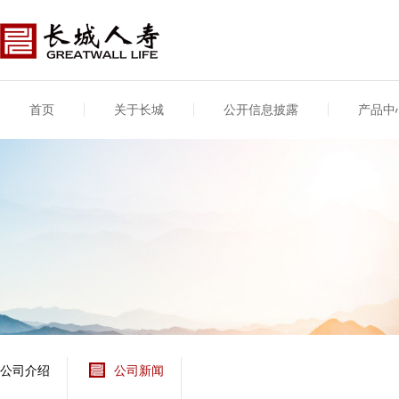
首页
关于长城
公开信息披露
产品中
公司介绍
基本信息
公司新闻
年度信息
供应商登录
专项信息
公司简介
公司概况
公司新闻
年度信息披露报告
供应商登录/注册
关联交易
股东介绍
公司治理概要
媒体报道
年度社会责任信息
股东股权
董事长致辞
产品基本信息
公司公告
偿付能力
企业文化
产品公告
7·8全国保险公众宣传
资金运用
荣誉与奖项
日
新型产品
保险宣传片
个人短期健康保险
大事记
意外险业务经营情况
分支机构
分红险产品红利实现
风险管理
红利和生存金累积利
公司介绍
公司新闻
保单贷款利率
其他计算利率