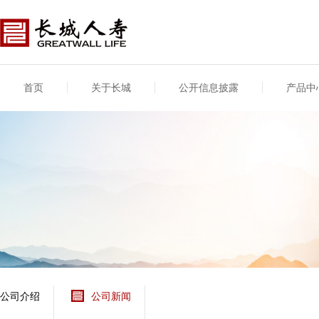
首页
关于长城
公开信息披露
产品中
公司介绍
基本信息
公司新闻
年度信息
供应商登录
专项信息
公司简介
公司概况
公司新闻
年度信息披露报告
供应商登录/注册
关联交易
股东介绍
公司治理概要
媒体报道
年度社会责任信息
股东股权
董事长致辞
产品基本信息
公司公告
偿付能力
企业文化
产品公告
7·8全国保险公众宣传
资金运用
荣誉与奖项
日
新型产品
保险宣传片
个人短期健康保险
大事记
意外险业务经营情况
分支机构
分红险产品红利实现
风险管理
红利和生存金累积利
公司介绍
公司新闻
保单贷款利率
其他计算利率