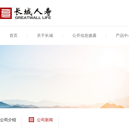
首页
关于长城
公开信息披露
产品中
公司介绍
基本信息
公司新闻
年度信息
供应商登录
专项信息
公司简介
公司概况
公司新闻
年度信息披露报告
供应商登录/注册
关联交易
股东介绍
公司治理概要
媒体报道
年度社会责任信息
股东股权
董事长致辞
产品基本信息
公司公告
偿付能力
企业文化
产品公告
7·8全国保险公众宣传
资金运用
荣誉与奖项
日
新型产品
保险宣传片
个人短期健康保险
大事记
意外险业务经营情况
分支机构
分红险产品红利实现
风险管理
红利和生存金累积利
公司介绍
公司新闻
保单贷款利率
其他计算利率