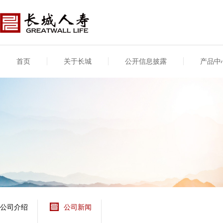
首页
关于长城
公开信息披露
产品中
公司介绍
基本信息
公司新闻
年度信息
供应商登录
专项信息
公司简介
公司概况
公司新闻
年度信息披露报告
供应商登录/注册
关联交易
股东介绍
公司治理概要
媒体报道
年度社会责任信息
股东股权
董事长致辞
产品基本信息
公司公告
偿付能力
企业文化
产品公告
7·8全国保险公众宣传
资金运用
荣誉与奖项
日
新型产品
保险宣传片
个人短期健康保险
大事记
意外险业务经营情况
分支机构
分红险产品红利实现
风险管理
红利和生存金累积利
公司介绍
公司新闻
保单贷款利率
其他计算利率