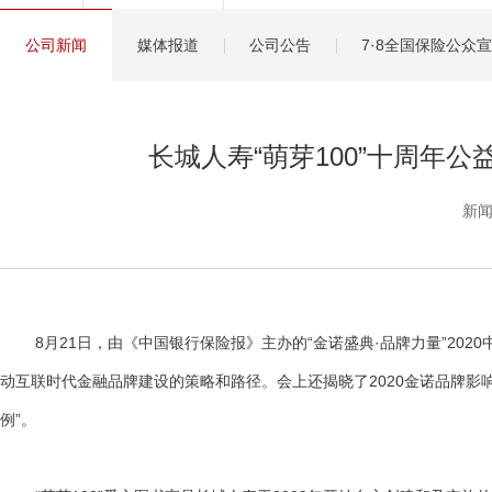
健康管理服务
公司新闻
媒体报道
公司公告
7·8全国保险公众
分红保险盈余计算方
长城人寿“萌芽100”十周年公益
新闻
8月21日，由《中国银行保险报》主办的“金诺盛典·品牌力量”202
动互联时代金融品牌建设的策略和路径。会上还揭晓了2020金诺品牌影响力传
例”。