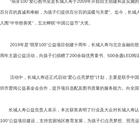
“萌芽100”爱心图书室是长城人寿于2009年开始自主创建和及实施
百分百的真诚和奉献，为孩子们提供百分百的温暖与关爱”。迄今，长城人
入围“中华慈善奖”，五次蝉联“中国公益节”大奖。
2019年是“萌芽100”公益项目创建十周年，长城人寿与北京金融街慈
周年主题公益活动，向孩子们捐赠了200余箱优秀童书、500余盏LE
活动中，长城人寿还正式启动“爱心点亮梦想”计划，主要是联手中国青
圳市爱阅公益基金会合作，提升项目选配及图书质量的服务能力。向全国
长城人寿公益负责人表示，本次获奖表明了行业及大众对长城人寿认真
100”公益项目建设，支持贫困地区教育发展，为孩子们点亮梦想、照亮远