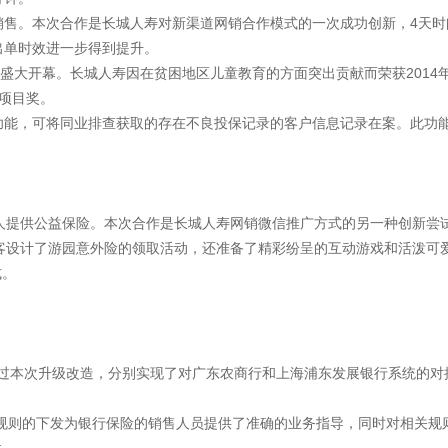
销售。本次合作是长城人寿对新渠道网销合作模式的一次成功创新，4天时
出单时效进一步得到提升。
京盛大开幕。长城人寿因在贫困地区儿童教育的方面突出贡献而荣获201
益项目奖。
功能，可将同业排查获取的存在不良投保记录的客户信息记录在案。此功
人提供公益保险。本次合作是长城人寿网销微信推广方式的另一种创新尝试，
游客设计了游园意外险的领取活动，还准备了精彩纷呈的互动游戏和活泼可
式。
通过本次升级改造，分别实现了对广东农商行和上海浦东发展银行系统的对
，该规则的下发为银行保险的销售人员提供了准确的业务指导，同时对相关