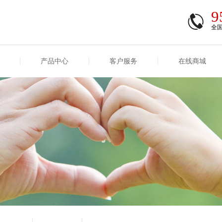
9
全
产品中心
客户服务
在线商城
商登录
信息
重大事项信息
互联网保险信息
商登录/注册
交易
重大事项
公司基本信息
股权
合作机构
能力
互联网产品信息
运用
保全和理赔
产品
客户服务及消费者投诉
短期健康保险
经营变化情况
险业务经营情况
其他信息
险产品红利实现率
和生存金累积利率
贷款利率
计算利率