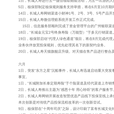
1日，长城人寿进行五一微信领取赠险活动，为五一出游的人
5日，核保部制定核保规则服务支持举措，将在6月至10月
14日，长城人寿网销渠道小财神1号、2号、3号、5号产品开
15日，长城人寿微信理赔系统开发工作正式完成。
15日，信息服务部顺利完成了资金管理平台的广州银联渠
18日，“长城金元宝2号终身寿险（万能型）”于多元行销渠
19日，核保部启动“代理人绿色通道”项目，将在8月完成
业务伙伴放宽投保规则，优先处理其名下的新契约业务。
20日，长城人寿天猫旗舰店升级。对天猫在售产品进行整合
六月
1日，突发“东方之星”沉船事件，长城人寿迅速启动重大突
事宜。
1日，“长城附加长泰定期寿险”于个险渠道及经代渠道上市销
2日，长城人寿推出主题为“感恩十年 用心聆听”的客户服务节
2日，长城人寿网销开展改造智慧优选产品线下投保至线上
本次创新是对传统产品投保流程改革的一次创新尝试。
9日，核保部在“十周年司庆”之际，设计印刷了富有长城文