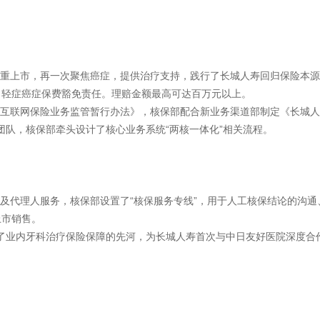
隆重上市，再一次聚焦癌症，提供治疗支持，践行了长城人寿回归保险本
，轻症癌症保费豁免责任。理赔金额最高可达百万元以上。
《互联网保险业务监管暂行办法》，核保部配合新业务渠道部制定《长城
团队，核保部牵头设计了核心业务系统“两核一体化”相关流程。
以及代理人服务，核保部设置了“核保服务专线”，用于人工核保结论的沟
上市销售。
创了业内牙科治疗保险保障的先河，为长城人寿首次与中日友好医院深度