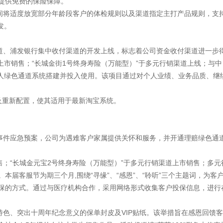
提供免费的保险保障。
期间将适度放宽部分年龄段客户的体检规则以及渠道指定主打产品规则，支
发。
道、浦发银行集中收付渠道的开发上线，标志着公司资金收付渠道进一步
道上市销售；“长城金街1号终身寿险（万能型）”于多元行销渠道上线；
代理人绿色通道系统搭建并投入使用。该项目通过对个人业绩、业务品质、
及重新配置，使其适用于最新淘宝系统。
发事件应急预案，公司为遇难客户家属提供关怀和服务，并开通理赔绿色通
售；“长城金元宝2号终身寿险（万能型）”于多元行销渠道上市销售；多元
。本届客服节为期三个月,围绕“寻缘”、“感恩”、“聆听”三个主题词，为
承保的方式。通过与医疗机构合作，采用网络形式收集客户投保信息，进行
化特色、突出十周年纪念意义的保单封皮及VIP贴纸。该举措旨在感恩回馈