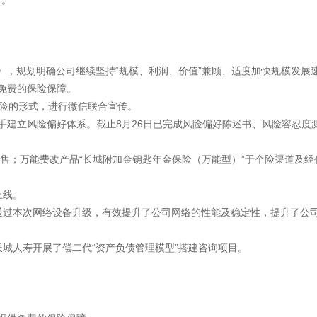
性。
展规划》，规划明确公司继续坚持“规模、利润、价值”兼顾、适度加快规模发
免费的保险保障。
赠险的形式，进行微信联合宣传。
手建立风险偏好体系。截止8月26日已完成风险偏好陈述书、风险容忍度
销售；万能费改产品“长城附加金钥匙年金保险（万能型）”于个险渠道及
上线。
通过本次网络设备升级，有效提升了公司网络的性能及稳定性，提升了公
长城人寿开展了偿二代“资产负债管理模型”搭建咨询项目。