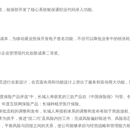
规性，核保部开发了核心系统银保通职业代码录入功能。
营成本，为移动展业投保开发电子签名功能，不但可以降低业务中的纸张
市企业管理现代化创新成果二等奖。
网页进行全新设计，在页面布局和功能设计上突出了服务和宣传两大功能，
5年度保险产品评选”中，长城人寿获奖的三款产品在《中国保险报》刊登
3、年度互联网保险产品：长城种植牙医疗保险。
及审批流程的调整和发布，长城人寿授权体系的调整和发布有助于简政放权
要求为抓手，推进“偿二代”及风险内控工作：完成风险偏好陈述书、风险
量，平衡风险与回报之间的关系，使公司能够承担与经营战略和管理能力