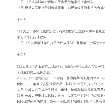
16日 《长城鑫城年金保险》于多元行销渠道上市销售。
16日 根据人民银行最新监管要求，为规范银保通业务的合
十一月
1日 为进一步简化投保流程，有效的提高运营效率和降低经
息化带来的提速效应。
18日《长城福康延年终身重大疾病保险》获得第三十届北京
十二月
1日长城人寿新版官网上线运行。新版官网对长城人寿官网
了独立的网上服务系统。
28日在《中国保险报》、中保网、新浪网共同主办的“201
保险 ；2、年度投资型保险产品：长城金街1号终身寿险 ；
30日 长城人寿完成产品研发、审计、核保和精算授权体系
31日 长城人寿继续以风险为导向，以落实偿付能力的监管
风险偏好体系的建设，为公司提供清晰的风险衡量和风险总