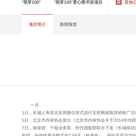
“萌芽100”
“萌芽100”爱心图书室项目
其他
健康
分红
项目简介
新闻报道
一月
1日，长城人寿首次采用微信形式进行互联网保险营销推广活
5日，北京市内审协会发出《北京市内审协会关于2014年
7日，核保部、个险业务部、经代团险部联合下发《长城移动
时间，由传统展业模式的2.69天（标准件），缩短至平均20