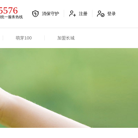
5576
消保守护
注册
登录
国统一服务热线
萌芽100
加盟长城
电销融合信息
其他信息
电销渠道信息
业务概况
产品信息
招标信息
分支机构