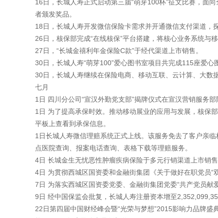
16日，长城人寿正式启动第三届“萌芽100杯”征文比赛，面
者颁发奖品。
18日，长城人寿开发微信保险卡需求并开通微信支付渠道，
26日，核保部完成“在线核保”平台搭建，将核心业务系统
27日，“长城金禧利年金保险C款”于经代渠道上市销售。
30日，长城人寿“萌芽100”爱心图书室项目共完成115座爱
30日，长城人寿继续在保险电商、移动互联、云计算、大数
七月
1日 四川分公司“宣汉外勤党支部”揭牌仪式在宣汉营销服务
1日 为了提高承保时效。推动移动展业的应用与发展，核保部
平板上查看到承保信息。
1日长城人寿微信理赔系统正式上线。该服务免去了客户亲
点医院查询、报案电话查询、表格下载等理赔服务。
4日 长城金生无忧恶性肿瘤疾病保险于多元行销渠道上市销
4日 为贯彻西城区国资委和金融街集团《关于做好在职党员“
7日 为落实西城区国资委党委、金融街集团党委“共产党员献
9日 经中国保监会批复，长城人寿注册资本增至2,352,099,3
22日第四届中国财经峰会暨“光荣与梦想”2015影响力品牌