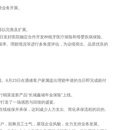
持业务开展。
得以完善及扩展。
与中日友好医院确定合作开发种植牙医疗保险和母婴疾病保险。
继续率、理赔情况等进行多角度评估，为业绩突出、品质优良的
道。6月23日在遇难客户家属提出理赔申请的当日即完成赔付
行销渠道新产品“长城鑫城年金保险”上线。
客户打造了一场感恩与回馈的盛宴。
在线核保并承保，达到减少人力支出、简化承保流程的目的。
客户，鼓舞员工士气，展现企业风貌，全力支持业务发展。