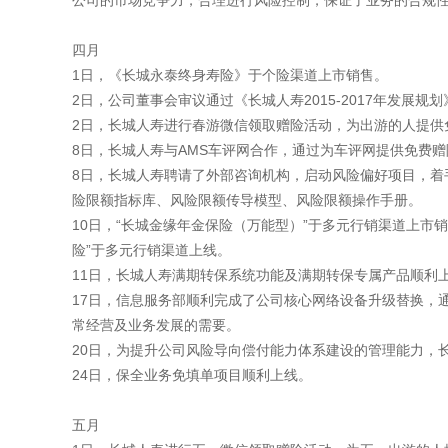
公司的市场竞争力，合理进行风险控制，保证了业务的合规
四月
1日，《长城永泰终身寿险》于个险渠道上市销售。
2日，公司董事会审议通过《长城人寿2015-2017年发
2日，长城人寿进行春游微信领取赠险活动，为出游的人提供
8日，长城人寿与AMS车评网合作，通过为车评网提供免费
8日，长城人寿聘请了外部咨询机构，启动风险偏好项目，着
险限额指标库、风险限额传导模型、风险限额操作手册。
10日，“长城金缘年金保险（万能型）”于多元行销渠道上市
险”于多元行销渠道上线。
11日，长城人寿满期转保系统功能及满期转保专属产品顺利
17日，信息服务部顺利完成了公司核心网络设备升级替换，
常经营及业务发展的需要。
20日，为提升公司风险导向偿付能力体系建设的管理能力，
24日，保全业务免填单项目顺利上线。
五月