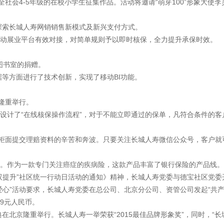
向全社会4-5年级的在校小学生征集作品。活动将邀请“萌芽100”形象大
探索长城人寿网销销售新模式及新兴支付方式。
与移动展业平台有效对接，对简单规则予以即时核保，全力提升承保时效。
心图书室的捐赠。
据等方面进行了技术创新，实现了移动BI功能。
部隆重举行。
设计了“在线核保操作流程”，对于不能立即通过的保单，凡符合条件的客
临柜面提交理赔资料的辛苦和奔波。只要关注长城人寿微信公众号，客户就
售。作为一款专门关注癌症的疾病险，这款产品丰富了银行保险的产品线。
双提升”社区统一行动日活动的通知》精神，长城人寿党委与德宝社区党委
爱心”活动要求，长城人寿党委在总公司、北京分公司、资管公司发起“共产
59元人民币。
盛典在北京隆重举行。长城人寿一举荣获“2015最佳品牌形象奖”，同时，