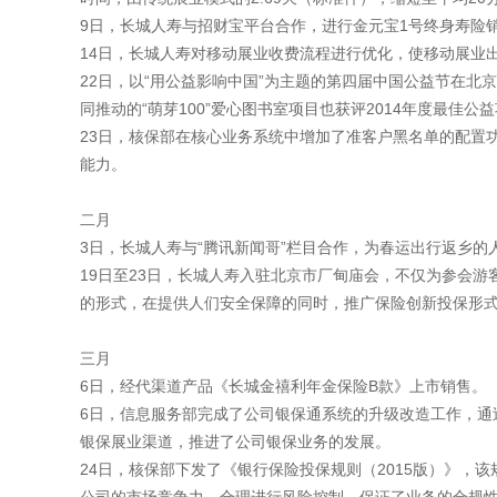
9日，长城人寿与招财宝平台合作，进行金元宝1号终身寿险
14日，长城人寿对移动展业收费流程进行优化，使移动展业
22日，以“用公益影响中国”为主题的第四届中国公益节在北
同推动的“萌芽100”爱心图书室项目也获评2014年度最佳公
23日，核保部在核心业务系统中增加了准客户黑名单的配置
能力。
二月
3日，长城人寿与“腾讯新闻哥”栏目合作，为春运出行返乡的
19日至23日，长城人寿入驻北京市厂甸庙会，不仅为参会
的形式，在提供人们安全保障的同时，推广保险创新投保形
三月
6日，经代渠道产品《长城金禧利年金保险B款》上市销售。
6日，信息服务部完成了公司银保通系统的升级改造工作，
银保展业渠道，推进了公司银保业务的发展。
24日，核保部下发了《银行保险投保规则（2015版）》