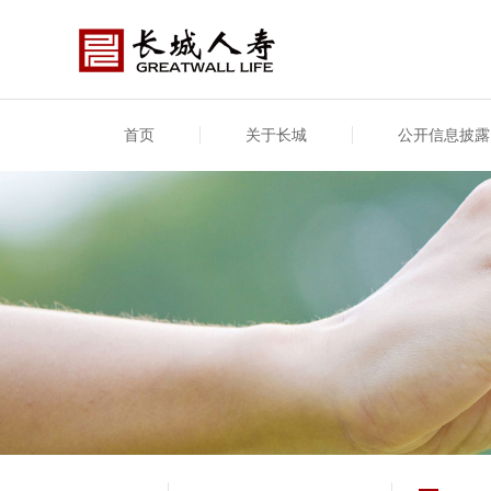
首页
关于长城
公开信息披露
公司介绍
基本信息
公司新闻
年度信息
供应
专项
公司简介
公司概况
公司新闻
年度信息披露报告
供应
关联
股东介绍
公司治理概要
媒体报道
年度社会责任信息
股东
董事长致辞
产品基本信息
公司公告
偿付
企业文化
产品公告
7·8全国保险公众宣传日
资金
荣誉与奖项
新型
保险宣传片
个人
大事记
意外
分支机构
分红
风险管理
红利
保单
其他