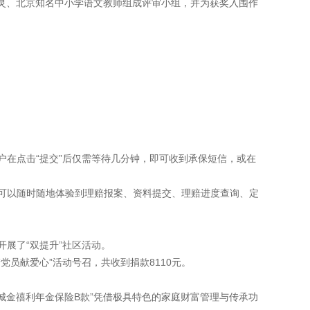
使李灵、北京知名中小学语文教师组成评审小组，并为获奖入围作
户在点击“提交”后仅需等待几分钟，即可收到承保短信，或在
可以随时随地体验到理赔报案、资料提交、理赔进度查询、定
开展了“双提升”社区活动。
党员献爱心”活动号召，共收到捐款8110元。
“长城金禧利年金保险B款”凭借极具特色的家庭财富管理与传承功