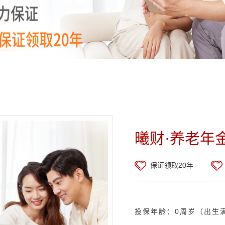
曦财·养老年
保证领取20年
投保年龄：0周岁（出生